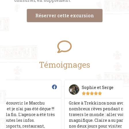
consulter, en supplément.
Réserver cette excursion
Témoignages
Sophie et Serge





Grâce à Trekkinca nous avons pu réaliser un de nos
nombreux rêves pendant notre année à voyager à
travers le monde : aller voir le Machu picchu. Ce fut
magnifique. Claire a su parfaitement bien organiser
nos deux jours pour visiter le site avec les